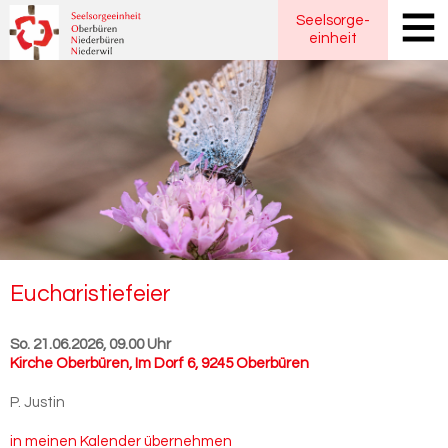
Seelsorge
-
einheit
Eu­cha­ris­tie­fei­er
So. 21.06.2026, 09.00 Uhr
Kirche Oberbüren
,
Im Dorf 6, 9245 Oberbüren
P. Justin
in meinen Kalender übernehmen