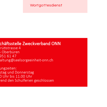
Wortgottesdienst
chäftsstelle Zweckverband ONN
zrütistrasse 4
 Oberbüren
951 61 47
altung@seelsorgeeinheit-onn.ch
ungzeiten:
stag und Donnerstag
0 Uhr bis 11.00 Uhr
end den Schulferien geschlossen
Datenschutz
|
aktualisiert mit kirchenweb.ch