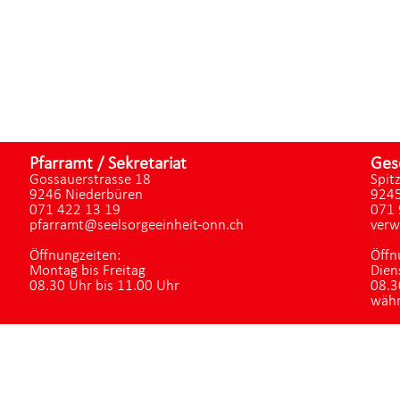
Pfarramt / Sekretariat
Ges
Gossauerstrasse 18
Spit
9246 Niederbüren
9245
071 422 13 19
071 
pfarramt@seelsorgeeinheit-onn.ch
verw
Öffnungzeiten:
Öffn
Montag bis Freitag
Dien
08.30 Uhr bis 11.00 Uhr
08.3
währ