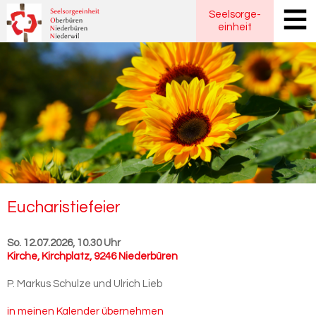
Seelsorge
-
einheit
Eu­cha­ris­tie­fei­er
So. 12.07.2026, 10.30 Uhr
Kirche
,
Kirchplatz, 9246 Niederbüren
P. Markus Schulze und Ulrich Lieb
in meinen Kalender übernehmen