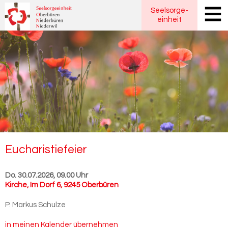
Seelsorge
-
einheit
Eu­cha­ris­tie­fei­er
Do. 30.07.2026, 09.00 Uhr
Kirche
,
Im Dorf 6, 9245 Oberbüren
P. Markus Schulze
in meinen Kalender übernehmen