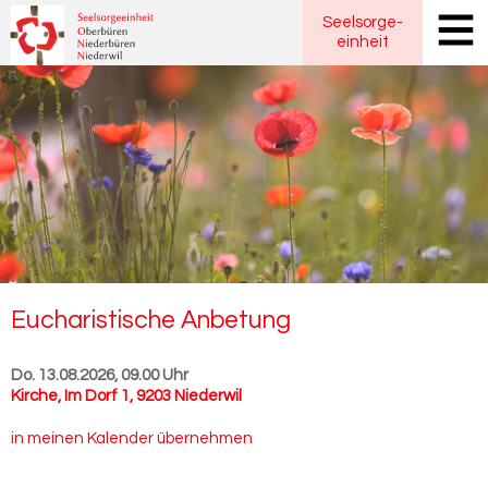
Seelsorge
-
einheit
Eu­cha­ris­ti­sche An­be­tung
Do. 13.08.2026, 09.00 Uhr
Kirche
,
Im Dorf 1, 9203 Niederwil
in meinen Kalender übernehmen