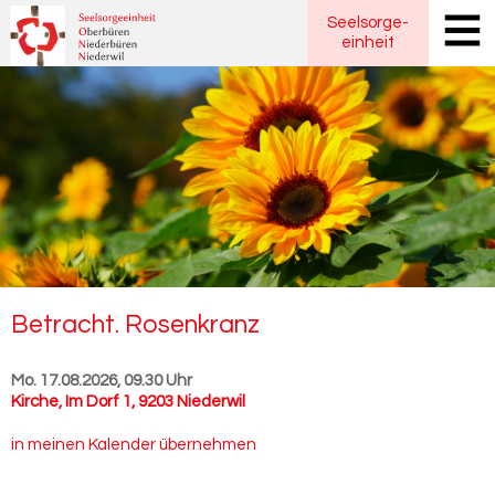
Seelsorge
-
einheit
Be­tracht. Ro­sen­kranz
Mo. 17.08.2026, 09.30 Uhr
Kirche
,
Im Dorf 1, 9203 Niederwil
in meinen Kalender übernehmen