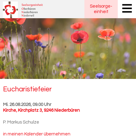
Seelsorge
-
einheit
Eu­cha­ris­tie­fei­er
Mi. 26.08.2026, 09.00 Uhr
Kirche
,
Kirchplatz 3, 9246 Niederbüren
P. Markus Schulze
in meinen Kalender übernehmen