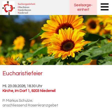
Seelsorge
-
einheit
Eu­cha­ris­tie­fei­er
Mi. 23.09.2026, 18.30 Uhr
Kirche
,
Im Dorf 1, 9203 Niederwil
P. Markus Schulze;
anschliessend Rosenkranzgebet