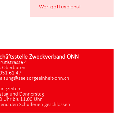
Wortgottesdienst
chäftsstelle Zweckverband ONN
zrütistrasse 4
 Oberbüren
951 61 47
altung@seelsorgeeinheit-onn.ch
ungzeiten:
stag und Donnerstag
0 Uhr bis 11.00 Uhr
end den Schulferien geschlossen
Datenschutz
|
aktualisiert mit kirchenweb.ch