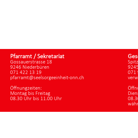
Pfarramt / Sekretariat
Ges
Gossauerstrasse 18
Spit
9246 Niederbüren
9245
071 422 13 19
071 
pfarramt@seelsorgeeinheit-onn.ch
verw
Öffnungzeiten:
Öffn
Montag bis Freitag
Dien
08.30 Uhr bis 11.00 Uhr
08.3
währ