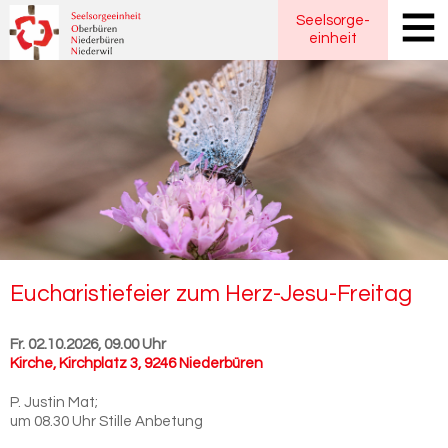
Seelsorge
-
einheit
Eu­cha­ris­tie­fei­er zum Herz-​Jesu-Freitag
Fr. 02.10.2026, 09.00 Uhr
Kirche
,
Kirchplatz 3, 9246 Niederbüren
P. Justin Mat;
um 08.30 Uhr Stille Anbetung