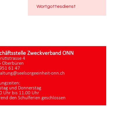
Wortgottesdienst
chäftsstelle Zweckverband ONN
zrütistrasse 4
 Oberbüren
951 61 47
altung@seelsorgeeinheit-onn.ch
ungzeiten:
stag und Donnerstag
0 Uhr bis 11.00 Uhr
end den Schulferien geschlossen
Datenschutz
|
aktualisiert mit kirchenweb.ch