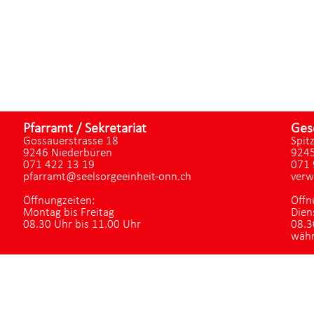
Pfarramt / Sekretariat
Ges
Gossauerstrasse 18
Spit
9246 Niederbüren
9245
071 422 13 19
071 
pfarramt@seelsorgeeinheit-onn.ch
verw
Öffnungzeiten:
Öffn
Montag bis Freitag
Dien
08.30 Uhr bis 11.00 Uhr
08.3
währ