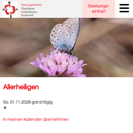
Seelsorge
-
einheit
Al­ler­hei­li­gen
So. 01.11.2026 ganztägig
★
in meinen Kalender übernehmen