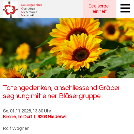
Seelsorge
-
einheit
To­ten­ge­den­ken, an­schlies­send Grä­ber­
seg­nung mit einer Blä­ser­grup­pe
So. 01.11.2026, 13.30 Uhr
Kirche
,
Im Dorf 1, 9203 Niederwil
Ralf Wagner