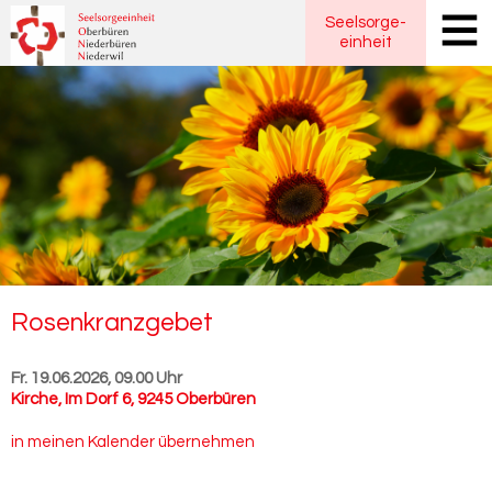
Seelsorge
-
einheit
Ro­sen­kranz­ge­bet
Fr. 19.06.2026, 09.00 Uhr
Kirche
,
Im Dorf 6, 9245 Oberbüren
in meinen Kalender übernehmen