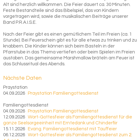
Alt sind herzlich willkommen. Die Feier dauert ca. 30 Minuten.
Feste Bestandteile sind das Bibelspiel, das von Kindern
vorgetragen wird, sowie die musikalischen Beiträge unserer
Band P.R.A.I.S.E.
Nach der Feier gibt es einen gemütlichem Teil im Freien (ca. 1
Stunde). Bei Feuerschein gibt es für alle etwas zu trinken und zu
knabbern. Die Kinder können sich beim Basteln in der
Pfarrstube in das Thema vertiefen oder beim Spielen im Freien
austoben. Das gemeinsame Marshmallow bräteln am Feuer ist
das Schlussritual des Abends.
Nächste Daten
Praystation
04.09.2026
Praystation Familiengottesdienst
Familiengottesdienst
04.09.2026
Praystation Familiengottesdienst
12.09.2026
Wort-Gottesfeier als Familiengottesdienst für die
ganze Seelsorgeeinheit mit Erntedank und Chinderfiir
15.11.2026
Evang. Familiengottesdienst mit Tauffeier
06.12.2026
Wort-Gottesfeier als Familiengottesdienst zum 2.