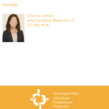
Kontakt
Emerita Labhart
emerita.labhart@sse-onn.ch
071 952 76 26