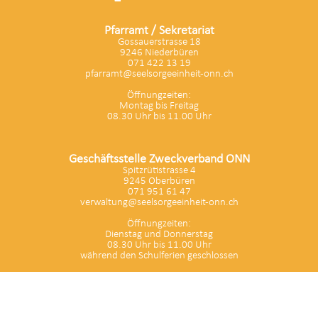
Pfarramt / Sekretariat
Gossauerstrasse 18
9246 Niederbüren
071 422 13 19
pfarramt@seelsorgeeinheit-onn.ch
Öffnungzeiten:
Montag bis Freitag
08.30 Uhr bis 11.00 Uhr
Geschäftsstelle Zweckverband ONN
Spitzrütistrasse 4
9245 Oberbüren
071 951 61 47
verwaltung@seelsorgeeinheit-onn.ch
Öffnungzeiten:
Dienstag und Donnerstag
08.30 Uhr bis 11.00 Uhr
während den Schulferien geschlossen
Bereitgestellt: 26.11.2024
Datenschutz
|
aktualisiert mit kirchenweb.ch