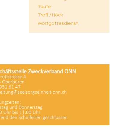
Taufe
Treff / Höck
Wortgottesdienst
chäftsstelle Zweckverband ONN
zrütistrasse 4
 Oberbüren
951 61 47
altung@seelsorgeeinheit-onn.ch
ungzeiten:
stag und Donnerstag
0 Uhr bis 11.00 Uhr
end den Schulferien geschlossen