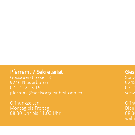
Pfarramt / Sekretariat
Ges
Gossauerstrasse 18
Spit
9246 Niederbüren
9245
071 422 13 19
071 
pfarramt@seelsorgeeinheit-onn.ch
verw
Öffnungzeiten:
Öffn
Montag bis Freitag
Dien
08.30 Uhr bis 11.00 Uhr
08.3
währ