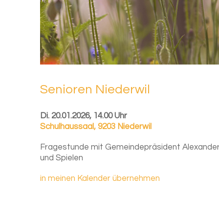
Se­nio­ren Nie­der­wil
Di. 20.01.2026, 14.00 Uhr
Schulhaussaal
,
9203 Niederwil
Fragestunde mit Gemeindepräsident Alexander
und Spielen
in meinen Kalender übernehmen