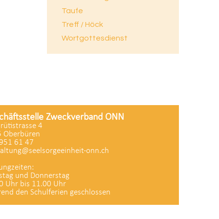
Taufe
Treff / Höck
Wortgottesdienst
chäftsstelle Zweckverband ONN
zrütistrasse 4
 Oberbüren
951 61 47
altung@seelsorgeeinheit-onn.ch
ungzeiten:
stag und Donnerstag
0 Uhr bis 11.00 Uhr
end den Schulferien geschlossen