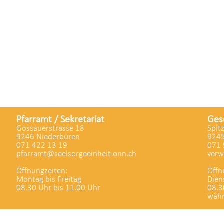
Pfarramt / Sekretariat
Ges
Gossauerstrasse 18
Spit
9246 Niederbüren
9245
071 422 13 19
071 
pfarramt@seelsorgeeinheit-onn.ch
verw
Öffnungzeiten:
Öffn
Montag bis Freitag
Dien
08.30 Uhr bis 11.00 Uhr
08.3
währ