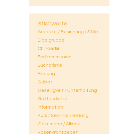
Stichworte
Andacht / Besinnung / Stille
Bibelgruppe
Chinderfiir
Erstkommunion
Eucharistie
Firmung
Gebet
Geselligkeit / Unterhaltung
Gottesdienst
Information
Kurs / Seminar / Bildung
Oekumene / Allianz
Rosenkranzgebet