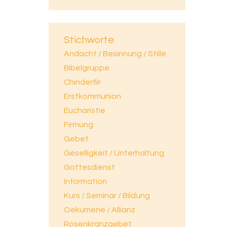
Stichworte
Andacht / Besinnung / Stille
Bibelgruppe
Chinderfiir
Erstkommunion
Eucharistie
Firmung
Gebet
Geselligkeit / Unterhaltung
Gottesdienst
Information
Kurs / Seminar / Bildung
Oekumene / Allianz
Rosenkranzgebet