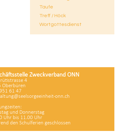
Taufe
Treff / Höck
Wortgottesdienst
chäftsstelle Zweckverband ONN
zrütistrasse 4
 Oberbüren
951 61 47
altung@seelsorgeeinheit-onn.ch
ungzeiten:
stag und Donnerstag
0 Uhr bis 11.00 Uhr
end den Schulferien geschlossen