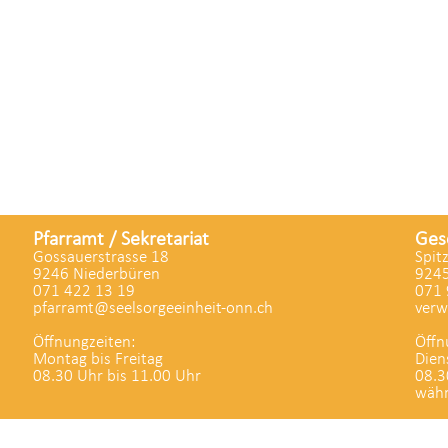
Pfarramt / Sekretariat
Ges
Gossauerstrasse 18
Spit
9246 Niederbüren
9245
071 422 13 19
071 
pfarramt@seelsorgeeinheit-onn.ch
verw
Öffnungzeiten:
Öffn
Montag bis Freitag
Dien
08.30 Uhr bis 11.00 Uhr
08.3
währ