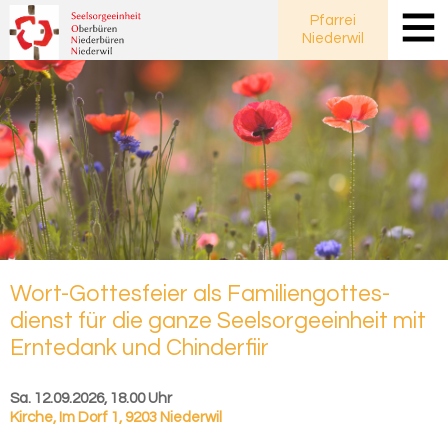
Pfarrei
Niederwil
Wort-​Gottesfeier als Fa­mi­li­en­got­tes­
dienst für die ganze Seel­sor­ge­ein­heit mit
Ern­te­dank und Chin­der­fiir
Sa. 12.09.2026, 18.00 Uhr
Kirche
,
Im Dorf 1, 9203 Niederwil