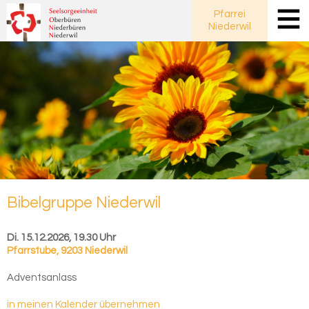
Pfarrei
Niederwil
Bi­bel­grup­pe Nie­der­wil
Di. 15.12.2026, 19.30 Uhr
Pfarrstube
,
9203 Niederwil
Adventsanlass
in meinen Kalender übernehmen