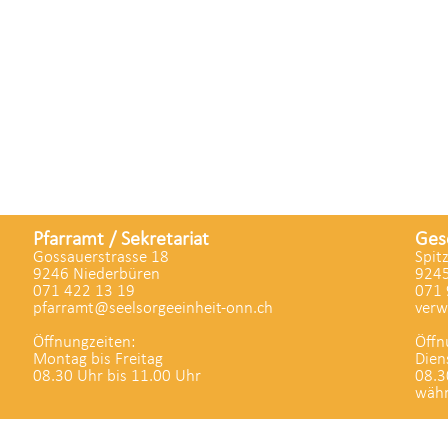
Pfarramt / Sekretariat
Ges
Gossauerstrasse 18
Spit
9246 Niederbüren
9245
071 422 13 19
071 
pfarramt@seelsorgeeinheit-onn.ch
verw
Öffnungzeiten:
Öffn
Montag bis Freitag
Dien
08.30 Uhr bis 11.00 Uhr
08.3
währ