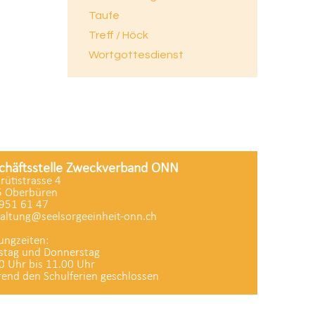
Taufe
Treff / Höck
Wortgottesdienst
chäftsstelle Zweckverband ONN
zrütistrasse 4
 Oberbüren
951 61 47
altung@seelsorgeeinheit-onn.ch
ungzeiten:
stag und Donnerstag
0 Uhr bis 11.00 Uhr
end den Schulferien geschlossen