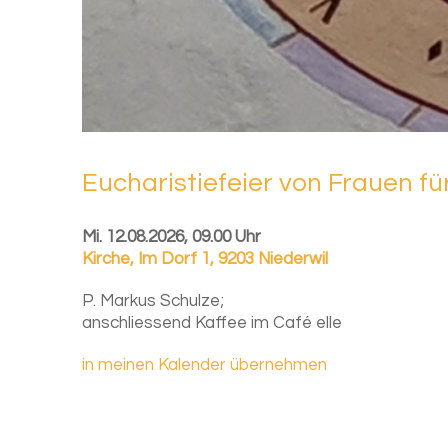
Eu­cha­ris­tie­fei­er von Frau­en fü
Mi. 12.08.2026, 09.00 Uhr
Kirche
,
Im Dorf 1, 9203 Niederwil
P. Markus Schulze;
anschliessend Kaffee im Café elle
in meinen Kalender übernehmen