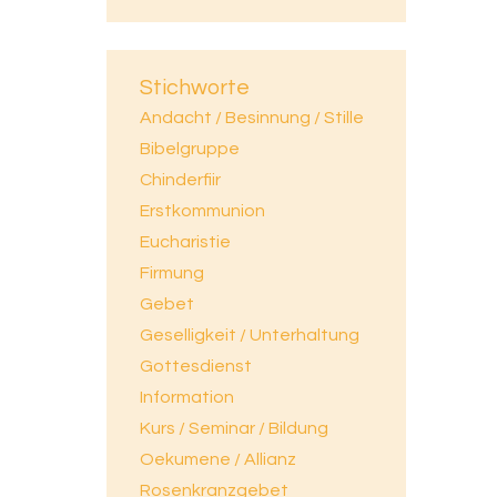
Stichworte
Andacht / Besinnung / Stille
Bibelgruppe
Chinderfiir
Erstkommunion
Eucharistie
Firmung
Gebet
Geselligkeit / Unterhaltung
Gottesdienst
Information
Kurs / Seminar / Bildung
Oekumene / Allianz
Rosenkranzgebet