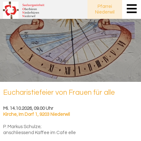
Pfarrei
Niederwil
Eu­cha­ris­tie­fei­er von Frau­en für alle
Mi. 14.10.2026, 09.00 Uhr
Kirche
,
Im Dorf 1, 9203 Niederwil
P. Markus Schulze;
anschliessend Kaffee im Café elle