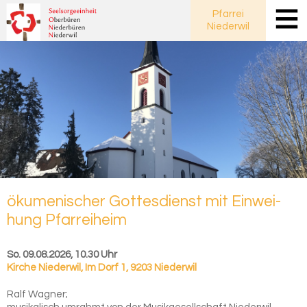
Pfarrei
Niederwil
öku­me­ni­scher Got­tes­dienst mit Ein­wei­
hung Pfar­rei­heim
So. 09.08.2026, 10.30 Uhr
Kirche Niederwil
,
Im Dorf 1, 9203 Niederwil
Ralf Wagner;