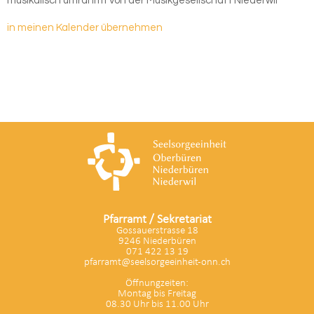
musikalisch umrahmt von der Musikgesellschaft Niederwil
in meinen Kalender übernehmen
Pfarramt / Sekretariat
Gossauerstrasse 18
9246 Niederbüren
071 422 13 19
pfarramt@seelsorgeeinheit-onn.ch
Öffnungzeiten:
Montag bis Freitag
08.30 Uhr bis 11.00 Uhr