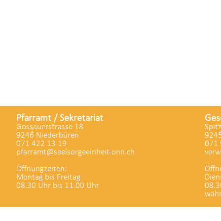
Pfarramt / Sekretariat
Ges
Gossauerstrasse 18
Spit
9246 Niederbüren
9245
071 422 13 19
071 
pfarramt@seelsorgeeinheit-onn.ch
verw
Öffnungzeiten:
Öffn
Montag bis Freitag
Dien
08.30 Uhr bis 11.00 Uhr
08.3
währ