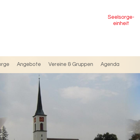
Seelsorge
-
einheit
orge
Angebote
Vereine & Gruppen
Agenda