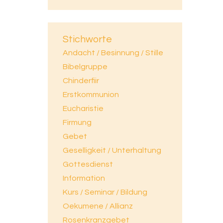
Stichworte
Andacht / Besinnung / Stille
Bibelgruppe
Chinderfiir
Erstkommunion
Eucharistie
Firmung
Gebet
Geselligkeit / Unterhaltung
Gottesdienst
Information
Kurs / Seminar / Bildung
Oekumene / Allianz
Rosenkranzgebet