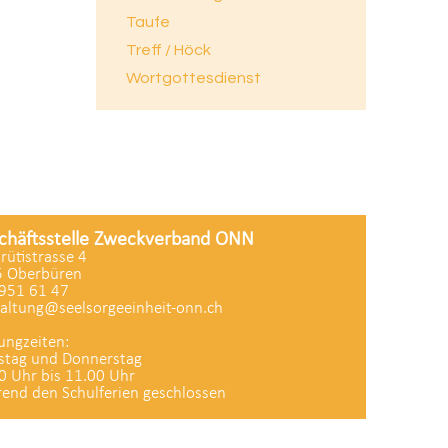
Taufe
Treff / Höck
Wortgottesdienst
chäftsstelle Zweckverband ONN
zrütistrasse 4
 Oberbüren
951 61 47
altung@seelsorgeeinheit-onn.ch
ungzeiten:
stag und Donnerstag
0 Uhr bis 11.00 Uhr
end den Schulferien geschlossen