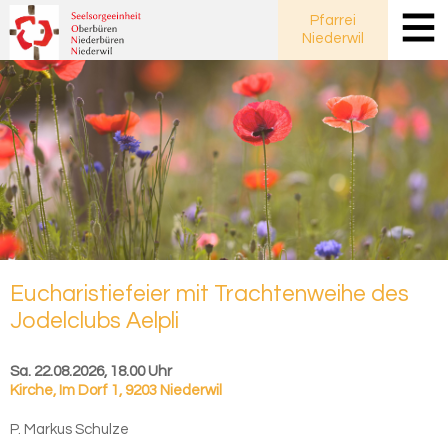
Pfarrei
Niederwil
Eu­cha­ris­tie­fei­er mit Trach­ten­wei­he des
Jo­del­clubs Ael­pli
Sa. 22.08.2026, 18.00 Uhr
Kirche
,
Im Dorf 1, 9203 Niederwil
P. Markus Schulze