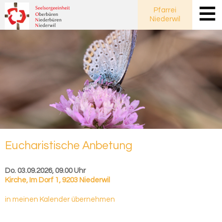
Pfarrei
Niederwil
Eu­cha­ris­ti­sche An­be­tung
Do. 03.09.2026, 09.00 Uhr
Kirche
,
Im Dorf 1, 9203 Niederwil
in meinen Kalender übernehmen