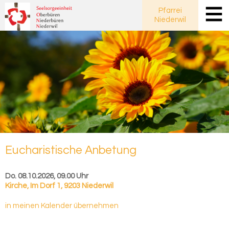
Pfarrei
Niederwil
Eu­cha­ris­ti­sche An­be­tung
Do. 08.10.2026, 09.00 Uhr
Kirche
,
Im Dorf 1, 9203 Niederwil
in meinen Kalender übernehmen