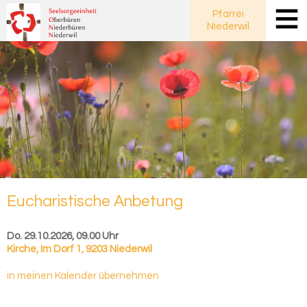
Pfarrei
Niederwil
Eu­cha­ris­ti­sche An­be­tung
Do. 29.10.2026, 09.00 Uhr
Kirche
,
Im Dorf 1, 9203 Niederwil
in meinen Kalender übernehmen