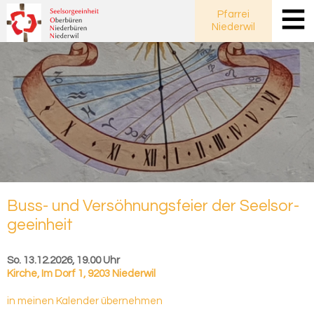
Pfarrei
Niederwil
Buss- und Ver­söh­nungs­fei­er der Seel­sor­
ge­ein­heit
So. 13.12.2026, 19.00 Uhr
Kirche
,
Im Dorf 1, 9203 Niederwil
in meinen Kalender übernehmen