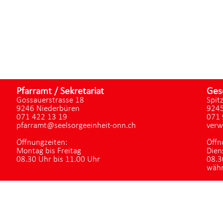
Pfarramt / Sekretariat
Ges
Gossauerstrasse 18
Spit
9246 Niederbüren
9245
071 422 13 19
071 
pfarramt@seelsorgeeinheit-onn.ch
verw
Öffnungzeiten:
Öffn
Montag bis Freitag
Dien
08.30 Uhr bis 11.00 Uhr
08.3
währ