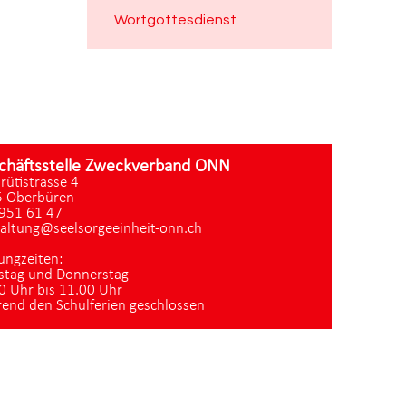
Wortgottesdienst
chäftsstelle Zweckverband ONN
zrütistrasse 4
 Oberbüren
951 61 47
altung@seelsorgeeinheit-onn.ch
ungzeiten:
stag und Donnerstag
0 Uhr bis 11.00 Uhr
end den Schulferien geschlossen
Datenschutz
|
aktualisiert mit kirchenweb.ch